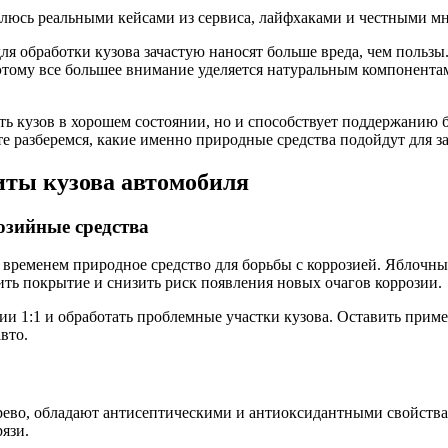
елюсь реальными кейсами из сервиса, лайфхаками и честными мн
я обработки кузова зачастую наносят больше вреда, чем пользы
этому все большее внимание уделяется натуральным компонента
ть кузов в хорошем состоянии, но и способствует поддержанию 
е разберемся, какие именно природные средства подойдут для з
иты кузова автомобиля
озийные средства
временем природное средство для борьбы с коррозией. Яблочны
пить покрытие и снизить риск появления новых очагов коррозии.
ии 1:1 и обработать проблемные участки кузова. Оставить приме
вто.
рево, обладают антисептическими и антиоксидантными свойств
язи.