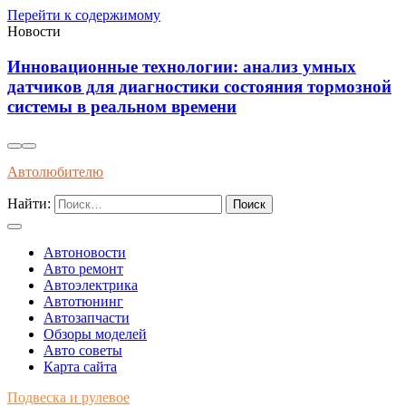
Перейти к содержимому
Новости
Анализ влияния новых аккумуляторов на
й
долговечность бортовых систем современных
электромобилей
Автолюбителю
Найти:
Автоновости
Авто ремонт
Автоэлектрика
Автотюнинг
Автозапчасти
Обзоры моделей
Авто советы
Карта сайта
Подвеска и рулевое