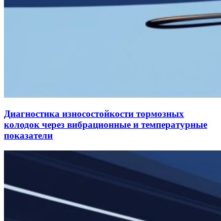
Диагностика износостойкости тормозных
колодок через вибрационные и температурные
показатели