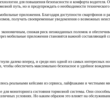
хнологии для повышения безопасности и комфорта водителя. Од
рмозной путь, но и предупреждать о необходимости техническог
з мобильные приложения. Благодаря доступности смартфонов и 
низмов, получать своевременные уведомления о возможных неис
и экономичным, снижая риск неожиданных поломок и обеспечивая
 через мобильные приложения становятся важной составляющей 
нули далеко вперед, и среди них одной из самых интересных но
 чтобы обеспечить максимально безопасное и удобное вождени
елюсь реальными кейсами из сервиса, лайфхаками и честными мн
 для мониторинга состояния тормозной системы. Они способны 
зличных условиях. Но каким образом это влияет на обслуживан