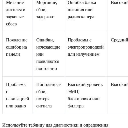
Мигание
Моргание,
Ошибка блока
Высоки
дисплея и
сбои,
питания или
звуковые
задержки
радиосканера
сбоев
Появление
Ошибки,
Проблемы с
Средни
ошибок на
исчезающие
электропроводкой
панели
или
или излучением
появляются
постоянно
Проблемы
Постоянные
Высокий уровень
Высоки
с
сбои,
ЭМП,
навигацией
потеря
блокировки или
или радио
сигнала
фильтры
Используйте таблицу для диагностики и определения