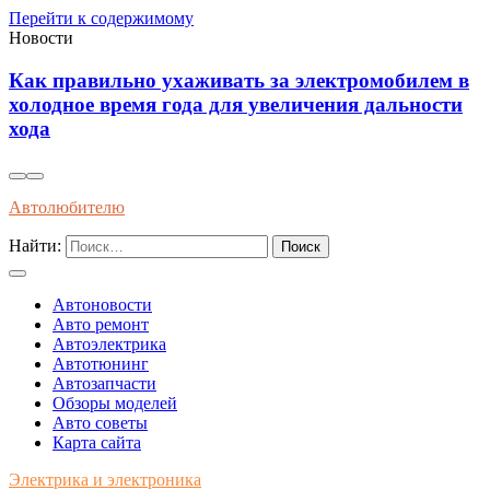
Перейти к содержимому
Новости
ектромобилем в
Современные методы диагностики
ения дальности
профилактики износа автоматиче
передач длительным эксплуатац
Автолюбителю
Найти:
Автоновости
Авто ремонт
Автоэлектрика
Автотюнинг
Автозапчасти
Обзоры моделей
Авто советы
Карта сайта
Электрика и электроника