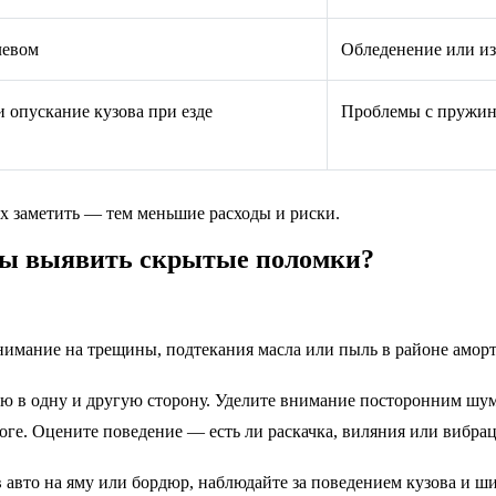
левом
Обледенение или из
 опускание кузова при езде
Проблемы с пружин
их заметить — тем меньшие расходы и риски.
обы выявить скрытые поломки?
внимание на трещины, подтекания масла или пыль в районе амор
ью в одну и другую сторону. Уделите внимание посторонним шум
роге. Оцените поведение — есть ли раскачка, виляния или вибрац
 авто на яму или бордюр, наблюдайте за поведением кузова и ш