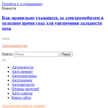
Перейти к содержимому
Новости
равильно ухаживать за электромобилем в
Совреме
ое время года для увеличения дальности
профила
передач
Автолюбителю
Найти:
Автоновости
Авто ремонт
Автоэлектрика
Автотюнинг
Автозапчасти
Обзоры моделей
Авто советы
Карта сайта
Автоаксессуары и тюнинг