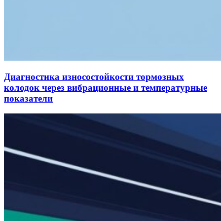
Диагностика износостойкости тормозных
колодок через вибрационные и температурные
показатели