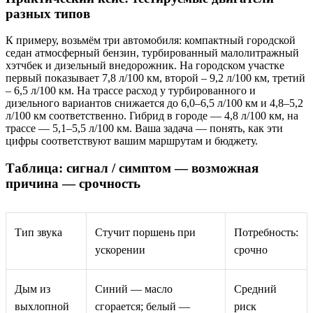
разных типов
К примеру, возьмём три автомобиля: компактный городской
седан атмосферный бензин, турбированный малолитражный
хэтчбек и дизельный внедорожник. На городском участке
первый показывает 7,8 л/100 км, второй – 9,2 л/100 км, третий
– 6,5 л/100 км. На трассе расход у турбированного и
дизельного вариантов снижается до 6,0–6,5 л/100 км и 4,8–5,2
л/100 км соответственно. Гибрид в городе — 4,8 л/100 км, на
трассе — 5,1–5,5 л/100 км. Ваша задача — понять, как эти
цифры соответствуют вашим маршрутам и бюджету.
Таблица: сигнал / симптом — возможная
причина — срочность
Тип звука
Стучит поршень при
Потребность:
ускорении
срочно
Дым из
Синий — масло
Средний
выхлопной
сгорается; белый —
риск