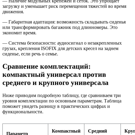
— Наличие модульных крепежей и сеток. Это упрощает
загрузку и уменьшает риск перемещения тяжестей во время
движения.
— Габаритная адаптация: возможность складывать сиденья
или трансформировать багажник под длинномеры. Это
экономит время.
— Система безопасности: аудиосигнал о незакрепленных
грузах, крепления ISOFIX для детских кресел на заднем
сиденье, если речь о семье. ️
Сравнение комплектаций:
компактный универсал против
среднего и крупного универсала
Ниже приводим подробную таблицу, где сравниваем три
уровня комплектации по основным параметрам. Таблица
поможет увидеть разницу в практических цифрах и
функциональности.
Компактный
Средний
Кру
Параметр