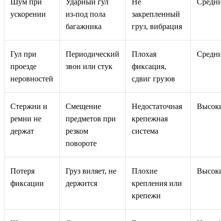
Шум при
Ударный гул
Не
Средн
ускорении
из-под пола
закрепленный
багажника
груз, вибрация
Гул при
Периодический
Плохая
Средн
проезде
звон или стук
фиксация,
неровностей
сдвиг грузов
Стержни и
Смещение
Недостаточная
Высок
ремни не
предметов при
крепежная
держат
резком
система
повороте
Потеря
Груз виляет, не
Плохие
Высок
фиксации
держится
крепления или
крепежи