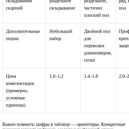
складывания
раздельное
раздельное,
ряд,
сидений
складывание
частично
пол
плоский пол
Дополнительные
Небольшой
Двойной пол
Проф
опции
набор
для
креп
перевозки
защи
длинномеров,
сетки
Цена
1.0–1.2
1.4–1.8
2.0–2
комплектации
(примерно,
условные
единицы)
Важно помнить: цифры в таблице — ориентиры. Конкретные