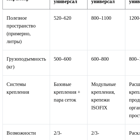
универсал
универсал
унив
Полезное
520–620
800–1100
1200
пространство
(примерно,
литры)
Грузоподъемность
500–600
600–800
800–
(кг)
Системы
Базовые
Модульные
Расш
крепления
крепления +
крепления,
креп
пара сеток
крепежи
прод
ISOFIX
орга
прос
Возможности
2/3-
2/3-
Раск