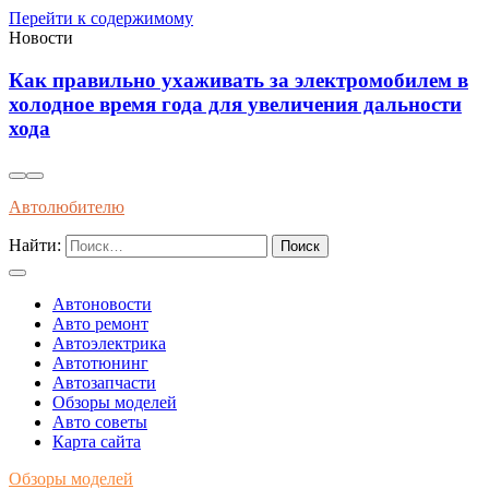
Перейти к содержимому
Новости
Современные методы диагностики и
профилактики износа автоматических коробок
передач длительным эксплуатационным сроком
Автолюбителю
Найти:
Автоновости
Авто ремонт
Автоэлектрика
Автотюнинг
Автозапчасти
Обзоры моделей
Авто советы
Карта сайта
Обзоры моделей