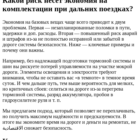
Какой риск несёт экономия на
комплектации при дальних поездках?
Экономия на базовых вещах чаще всего приводит к двум
проблемам. Первая — незапланированные поломки в пути,
задержки и доп. расходы. Вторая — повышенный риск аварий
и штрафов из‑за не полностью исправной или забытой в
дороге системы безопасности. Ниже — ключевые примеры и
почему они важны.
Например, без надлежащей подготовки тормозной системы и
шин вы рискуете потерей управляемости на участке мокрой
дороги. Элементы освещения и электросети требуют
внимания, чтобы не оставить вас «в темноте» в темное время
суток. И чем дальше путь, тем выше вероятность для мелких,
но критичных сбоев: селиться на дороге из‑за перегрева
тормозной системы, разряд аккумулятора, пробои в
гидроусилителе руля и т. п.
Мы предлагаем подход, который позволяет не переплачивать,
но получить максимум надёжности и предсказуемости. В
итоге вы экономите время на дороге и деньги на ремонтах, не
الاقتصادية снижает безопасность.