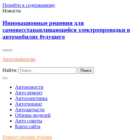
Перейти к содержимому
Новости
ля
Установка виброизоляции по
электропроводки в
уменьшения шумов и повыш
автомобиле
Автолюбителю
Найти:
Автоновости
Авто ремонт
Автоэлектрика
Автотюнинг
Автозапчасти
Обзоры моделей
Авто советы
Карта сайта
Ремонт своими руками