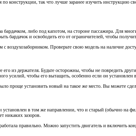
я по конструкции, так что лучше заранее изучить инструкцию св
а бардачком, либо под капотом, на стороне пассажира. Для мно
ыть бардачок и освободить его от ограничителей, чтобы получит
ом с воздухозаборником. Проверьте свою модель на наличие дос
е его из держателя. Будьте осторожны, чтобы не повредить друг
ного усилий, чтобы его вытащить, особенно если он установлен 
 было проще установить новый на такое же место. Вы можете сде
он установлен в том же направлении, что и старый (обычно на ф
ет никаких зазоров.
а работала правильно. Можно запустить двигатель и включить к