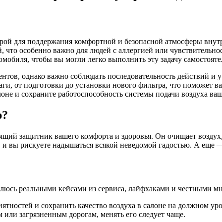
урой для поддержания комфортной и безопасной атмосферы внут
, что особенно важно для людей с аллергией или чувствительн
обиля, чтобы вы могли легко выполнить эту задачу самостоятел
нтов, однако важно соблюдать последовательность действий и 
и, от подготовки до установки нового фильтра, что поможет в
лоне и сохраните работоспособность системы подачи воздуха ва
р?
тоящий защитник вашего комфорта и здоровья. Он очищает воздух
ва, и вы рискуете надышаться всякой неведомой гадостью. А еще 
елюсь реальными кейсами из сервиса, лайфхаками и честными мн
тностей и сохранить качество воздуха в салоне на должном уро
 или загрязненным дорогам, менять его следует чаще.