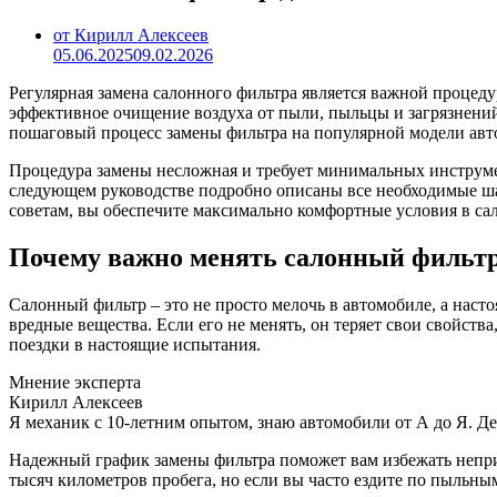
от Кирилл Алексеев
05.06.2025
09.02.2026
Регулярная замена салонного фильтра является важной процед
эффективноe очищение воздуха от пыли, пыльцы и загрязнений
пошаговый процесс замены фильтра на популярной модели автом
Процедура замены несложная и требует минимальных инструме
следующем руководстве подробно описаны все необходимые шаг
советам, вы обеспечите максимально комфортные условия в са
Почему важно менять салонный фильт
Салонный фильтр – это не просто мелочь в автомобиле, а нас
вредные вещества. Если его не менять, он теряет свои свойст
поездки в настоящие испытания.
Мнение эксперта
Кирилл Алексеев
Я механик с 10-летним опытом, знаю автомобили от А до Я. Д
Надежный график замены фильтра поможет вам избежать неприя
тысяч километров пробега, но если вы часто ездите по пыльным