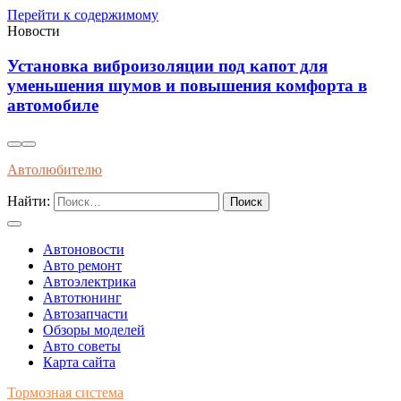
Перейти к содержимому
Новости
становка виброизоляции под капот для
Вли
меньшения шумов и повышения комфорта в
дол
втомобиле
Автолюбителю
Найти:
Автоновости
Авто ремонт
Автоэлектрика
Автотюнинг
Автозапчасти
Обзоры моделей
Авто советы
Карта сайта
Тормозная система