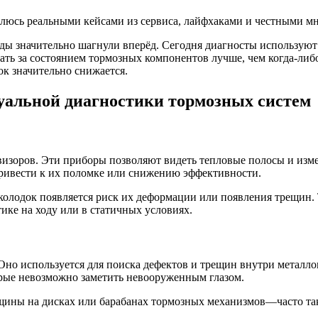
елюсь реальными кейсами из сервиса, лайфхаками и честными мн
оды значительно шагнули вперёд. Сегодня диагносты использую
ть за состоянием тормозных компонентов лучше, чем когда-либо.
к значительно снижается.
уальной диагностики тормозных систем
визоров. Эти приборы позволяют видеть тепловые полосы и изм
привести к их поломке или снижению эффективности.
олодок появляется риск их деформации или появления трещин. 
ике на ходу или в статичных условиях.
Оно используется для поиска дефектов и трещин внутри металло
рые невозможно заметить невооруженным глазом.
щины на дисках или барабанах тормозных механизмов—часто та