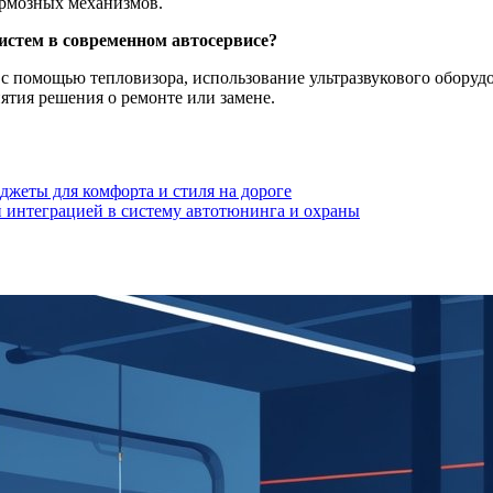
ормозных механизмов.
истем в современном автосервисе?
с помощью тепловизора, использование ультразвукового оборудо
тия решения о ремонте или замене.
джеты для комфорта и стиля на дороге
 интеграцией в систему автотюнинга и охраны