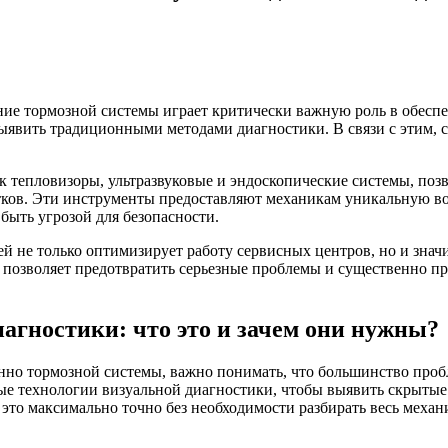
е тормозной системы играет критически важную роль в обеспе
ыявить традиционными методами диагностики. В связи с этим, 
 тепловизоры, ультразвуковые и эндоскопические системы, позв
тков. Эти инструменты предоставляют механикам уникальную во
быть угрозой для безопасности.
й не только оптимизирует работу сервисных центров, но и знач
озволяет предотвратить серьезные проблемы и существенно про
агностики: что это и зачем они нужны?
енно тормозной системы, важно понимать, что большинство проб
е технологии визуальной диагностики, чтобы выявить скрытые
 это максимально точно без необходимости разбирать весь механ