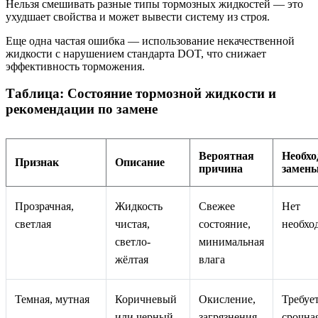
Нельзя смешивать разные типы тормозных жидкостей — это
ухудшает свойства и может вывести систему из строя.
Еще одна частая ошибка — использование некачественной
жидкости с нарушением стандарта DOT, что снижает
эффективность торможения.
Таблица: Состояние тормозной жидкости и
рекомендации по замене
Вероятная
Необхо
Признак
Описание
причина
замен
Прозрачная,
Жидкость
Свежее
Нет
светлая
чистая,
состояние,
необхо
светло-
минимальная
жёлтая
влага
Темная, мутная
Коричневый
Окисление,
Требуе
или черный
загрязнения,
срочна