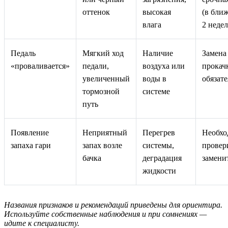
оттенок
высокая
(в бли
влага
2 недел
Педаль
Мягкий ход
Наличие
Замена
«проваливается»
педали,
воздуха или
прокач
увеличенный
воды в
обязат
тормозной
системе
путь
Появление
Неприятный
Перегрев
Необхо
запаха гари
запах возле
системы,
провер
бачка
деградация
замени
жидкости
Названия признаков и рекомендаций приведены для ориентира.
Используйте собственные наблюдения и при сомнениях —
идите к специалисту.