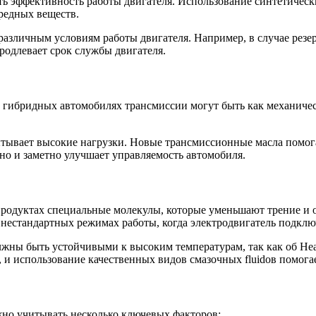
ь эффективность работы двигателя. Использование синтетически
вредных веществ.
различным условиям работы двигателя. Например, в случае рез
родлевает срок службы двигателя.
В гибридных автомобилях трансмиссии могут быть как механиче
пытывает высокие нагрузки. Новые трансмиссионные масла помог
 но и заметно улучшает управляемость автомобиля.
продуктах специальные молекулы, которые уменьшают трение и 
 нестандартных режимах работы, когда электродвигатель подклю
лжны быть устойчивыми к высоким температурам, так как об Hea
 и использование качественных видов смазочных fluidов помога
жно учитывать несколько ключевых факторов: