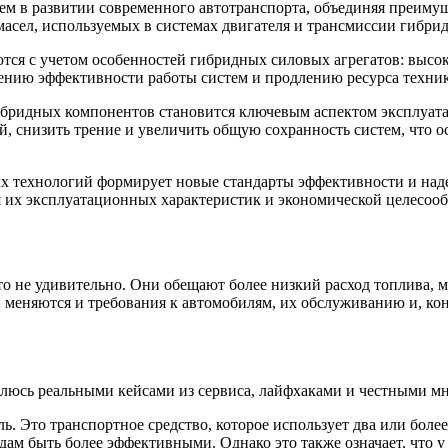
 в развитии современного автотранспорта, объединяя преимуще
в масел, используемых в системах двигателя и трансмиссии гибр
ся с учетом особенностей гибридных силовых агрегатов: высо
ению эффективности работы систем и продлению ресурса техни
ибридных компонентов становится ключевым аспектом эксплуат
ей, снизить трение и увеличить общую сохранность систем, что
 технологий формирует новые стандарты эффективности и наде
их эксплуатационных характеристик и экономической целесооб
то не удивительно. Они обещают более низкий расход топлива, 
меняются и требования к автомобилям, их обслуживанию и, коне
елюсь реальными кейсами из сервиса, лайфхаками и честными мн
ль. Это транспортное средство, которое использует два или боле
ам быть более эффективными. Однако это также означает, что у 