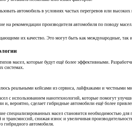
ьзовать автомобиль в условиях частых перегревов или высоких 
ие на рекомендации производителя автомобиля по поводу масел
ающими их качество. Это могут быть как международные, так и
ологии
ипов масел, которые будут ещё более эффективными. Разработч
х системах.
елюсь реальными кейсами из сервиса, лайфхаками и честными мн
сел с использованием нанотехнологий, которые помогут улучши
и и, вероятно, сделает гибридные автомобили ещё более привл
ние специализированных масел становится необходимостью для
й и трансмиссий, снижая износ и увеличивая производительност
го гибридного автомобиля.