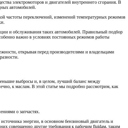
ства электромоторов и двигателей внутреннего сгорания. В
идных автомобилей.
кой частоты переключений, изменений температурных режимов
ки.
ации и обслуживания таких автомобилей. Правильный подбор
 особенно важно в условиях постоянных режимов работы
жности, открывая перед производителями и владельцами
разности.
меньшие выбросы и, в целом, лучший баланс между
чно, к маслам. В этой статье мы подробно рассмотрим, как
ениями о запчастях.
е источника энергии, в основном бензиновый двигатель и
них совершенно другие требования к рабочим fluidам, таким