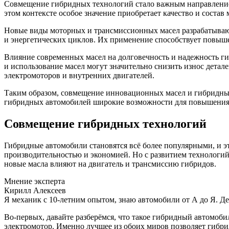
Совмещение гибридных технологий стало важным направлением
этом контексте особое значение приобретает качество и соста
Новые виды моторных и трансмиссионных масел разрабатывают
и энергетических циклов. Их применение способствует повыш
Влияние современных масел на долговечность и надежность г
и использование масел могут значительно снизить износ детал
электромоторов и внутренних двигателей.
Таким образом, совмещение инновационных масел и гибридных
гибридных автомобилей широкие возможности для повышения 
Совмещение гибридных технологий
Гибридные автомобили становятся всё более популярными, и э
производительностью и экономией. Но с развитием технологий 
новые масла влияют на двигатель и трансмиссию гибридов.
Мнение эксперта
Кирилл Алексеев
Я механик с 10-летним опытом, знаю автомобили от А до Я. Д
Во-первых, давайте разберёмся, что такое гибридный автомоби
электромотор. Именно лучшее из обоих миров позволяет гибрид