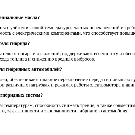
пециальные масла?
ся с учётом высокой температуры, частых переключений и тре
имость с электрическими компонентами, что способствует повы
теля гибрида?
тель от нагара и отложений, поддерживают его чистоту и обес
схода топлива и снижению вредных выбросов.
ля гибридных автомобилей?
лей, обеспечивают плавное переключение передач и повышают у
ри различных нагрузках и режимах работы электромотора и двиг
 гибридных систем?
м температурам, способность снижать трение, а также совмести
ти, эффективности и экономичности гибридного автомобиля.