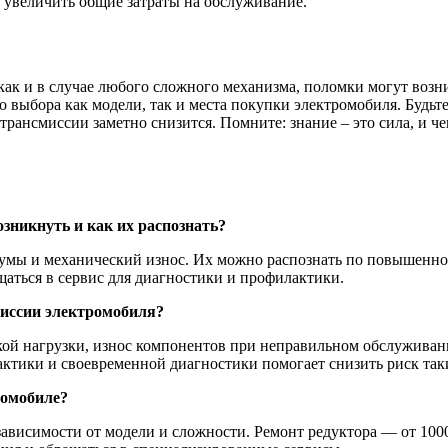
о увеличить общие затраты на обслуживание.
как и в случае любого сложного механизма, поломки могут возн
 выбора как модели, так и места покупки электромобиля. Будьт
 трансмиссии заметно снизится. Помните: знание – это сила, и 
зникнуть и как их распознать?
шумы и механический износ. Их можно распознать по повышенн
аться в сервис для диагностики и профилактики.
иссии электромобиля?
ой нагрузки, износ компонентов при неправильном обслуживан
ктики и своевременной диагностики помогает снизить риск так
ромобиле?
 зависимости от модели и сложности. Ремонт редуктора — от 100