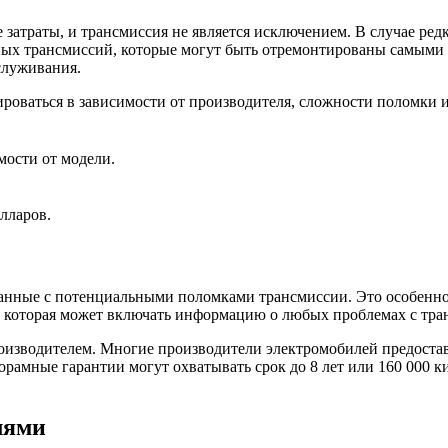
затраты, и трансмиссия не является исключением. В случае ред
ных трансмиссий, которые могут быть отремонтированы самыми
служивания.
роваться в зависимости от производителя, сложности поломки 
мости от модели.
олларов.
занные с потенциальными поломками трансмиссии. Это особенно
, которая может включать информацию о любых проблемах с тра
роизводителем. Многие производители электромобилей предоста
орамные гарантии могут охватывать срок до 8 лет или 160 000 к
лями