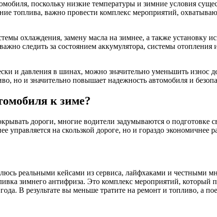
омобиля, поскольку низкие температуры и зимние условия сущес
ние топлива, важно провести комплекс мероприятий, охватываю
темы охлаждения, замену масла на зимнее, а также установку 
ажно следить за состоянием аккумулятора, системы отопления и
ки и давления в шинах, можно значительно уменьшить износ де
иво, но и значительно повышает надежность автомобиля и безопа
томобиля к зиме?
покрывать дороги, многие водители задумываются о подготовке с
ее управляется на скользкой дороге, но и гораздо экономичнее 
елюсь реальными кейсами из сервиса, лайфхаками и честными мн
ливка зимнего антифриза. Это комплекс мероприятий, который п
года. В результате вы меньше тратите на ремонт и топливо, а п