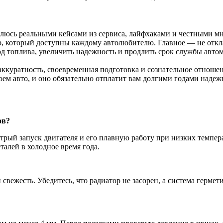
елюсь реальными кейсами из сервиса, лайфхаками и честными мн
р, который доступны каждому автолюбителю. Главное — не откл
од топлива, увеличить надежность и продлить срок службы авто
аккуратность, своевременная подготовка и сознательное отноше
воем авто, и оно обязательно отплатит вам долгими годами наде
ов?
стрый запуск двигателя и его плавную работу при низких темпе
талей в холодное время года.
вежесть. Убедитесь, что радиатор не засорен, а система гермети