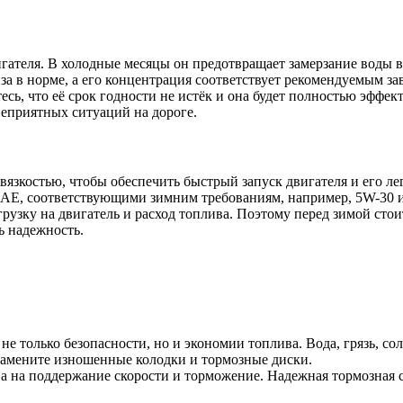
теля. В холодные месяцы он предотвращает замерзание воды в р
иза в норме, а его концентрация соответствует рекомендуемым з
тесь, что её срок годности не истёк и она будет полностью эфф
еприятных ситуаций на дороге.
вязкостью, чтобы обеспечить быстрый запуск двигателя и его ле
 SAE, соответствующими зимним требованиям, например, 5W-30 
агрузку на двигатель и расход топлива. Поэтому перед зимой ст
ь надежность.
е только безопасности, но и экономии топлива. Вода, грязь, сол
 замените изношенные колодки и тормозные диски.
ва на поддержание скорости и торможение. Надежная тормозная 