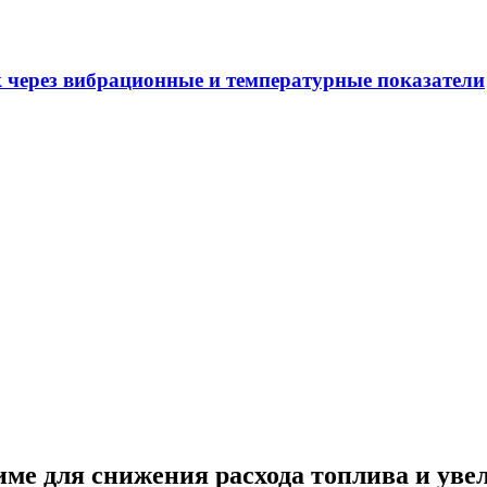
 через вибрационные и температурные показатели
име для снижения расхода топлива и ув