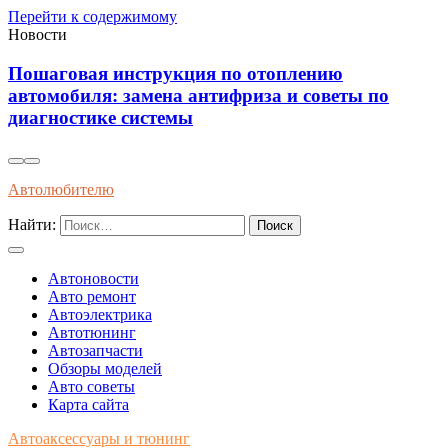
Перейти к содержимому
Новости
нструкция по отоплению
Как правильно
замена антифриза и советы по
холодное время
системы
хода
Автолюбителю
Найти:
Автоновости
Авто ремонт
Автоэлектрика
Автотюнинг
Автозапчасти
Обзоры моделей
Авто советы
Карта сайта
Автоаксессуары и тюнинг