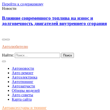
Перейти к содержимому
Новости
а износ и
Диагностика износостойкости то
еннего сгорания
колодок через вибрационные и т
показатели
Автолюбителю
Найти:
Автоновости
Авто ремонт
Автоэлектрика
Автотюнинг
Автозапчасти
Обзоры моделей
Авто советы
Карта сайта
Автоаксессуары и тюнинг