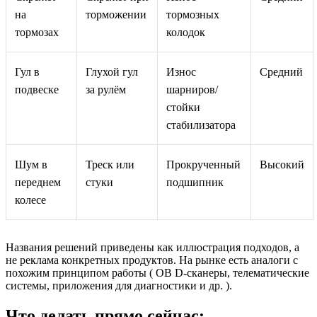
на
торможении
тормозных
тормозах
колодок
Гул в
Глухой гул
Износ
Средний
подвеске
за рулём
шарниров/
стойки
стабилизатора
Шум в
Треск или
Прокрученный
Высокий
переднем
стуки
подшипник
колесе
Названия решений приведены как иллюстрация подходов, а
не реклама конкретных продуктов. На рынке есть аналоги с
похожим принципом работы ( OB D‑сканеры, телематические
системы, приложения для диагностики и др. ).
Что делать прямо сейчас: