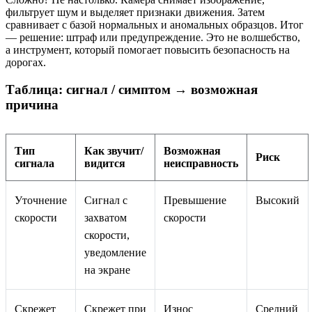
фильтрует шум и выделяет признаки движения. Затем
сравнивает с базой нормальных и аномальных образцов. Итог
— решение: штраф или предупреждение. Это не волшебство,
а инструмент, который помогает повысить безопасность на
дорогах.
Таблица: сигнал / симптом → возможная
причина
Тип
Как звучит/
Возможная
Риск
сигнала
видитcя
неисправность
Уточнение
Сигнал с
Превышение
Высокий
скорости
захватом
скорости
скорости,
уведомление
на экране
Скрежет
Скрежет при
Износ
Средний