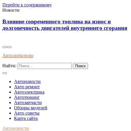
Перейти к содержимому
Новости
Диагностика износостойкости тормозных
я
колодок через вибрационные и температурные
показатели
Автолюбителю
Найти:
Автоновости
Авто ремонт
Автоэлектрика
Автотюнинг
Автозапчасти
Обзоры моделей
Авто советы
Карта сайта
Автоновости