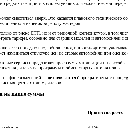
бенно редких позиций и комплектующих для экологической перер
жет сместиться вверх. Это касается планового технического об
величению и наценок за работу мастеров.
ько от риска ДТП, но и от рыночной конъюнктуры, в том числе
мотреть тарифы, особенно для старших моделей и автомобилей с
ще всего попадают под обновления, и производители учитывают 
ет измениться структура цен на старые автомобили при оценке «
торые сервисы предлагают программы утилизации и пересобран
лияет на дилерские программы и обмен старых авто на новые.
 на фоне изменений чаще появляются бюрократические процеду
висных центрах или у дилеров.
и на какие суммы
Прогноз по росту
реработку
4-12%