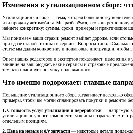
Изменения в утилизационном сборе: чт
Утилизационный сбор — тема, которая большинству водителей 
или продажу автомобиля. Мы разберёмся, кто конкретно почувст
найдёте конкретику: суммы, сроки, примеры и практические ш
Мы понимаем ваши страхи: ремонт выйдет дороже, если стоим
при сдаче старой техники в сервисе. Вопросы типа: «Сколько э
статье мы дадим конкретику и пошаговые инструкции, чтобы в
Опыт наших редакторов и экспертов показывает: изменения в 
влияние на ваш бюджет, какие сервисы и страховые предложени
тем, кто планирует покупку подержанного. ️
Что именно подорожает: главные напр
Повышение утилизационного сбора затрагивает несколько сфер
примеры, чтобы вы могли спланировать покупки и ремонты бе
1. Стоимость услуг утилизации и переработки
— напрямую зав
утилизацию штучного компонента машины возрастает. Это отра
отдельным позициям.
2. Цена на новые и б/у запчасти
— некоторые детали подлежат