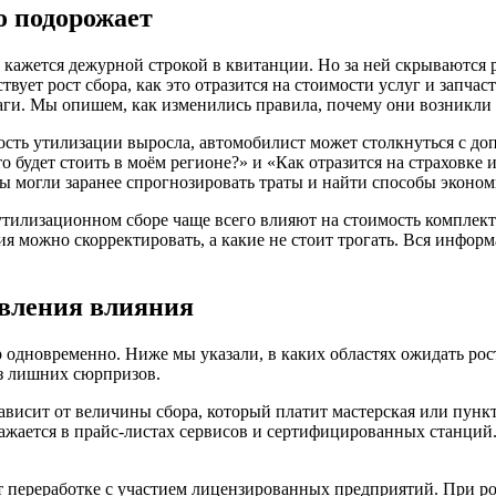
о подорожает
кажется дежурной строкой в квитанции. Но за ней скрываются 
вует рост сбора, как это отразится на стоимости услуг и запча
аги. Мы опишем, как изменились правила, почему они возникли 
ость утилизации выросла, автомобилист может столкнуться с д
то будет стоить в моём регионе?» и «Как отразится на страховк
ы могли заранее спрогнозировать траты и найти способы эконом
утилизационном сборе чаще всего влияют на стоимость комплек
я можно скорректировать, а какие не стоит трогать. Вся информа
авления влияния
 одновременно. Ниже мы указали, в каких областях ожидать рос
з лишних сюрпризов.
исит от величины сбора, который платит мастерская или пункт 
жается в прайс-листах сервисов и сертифицированных станций. 
 переработке с участием лицензированных предприятий. При ро