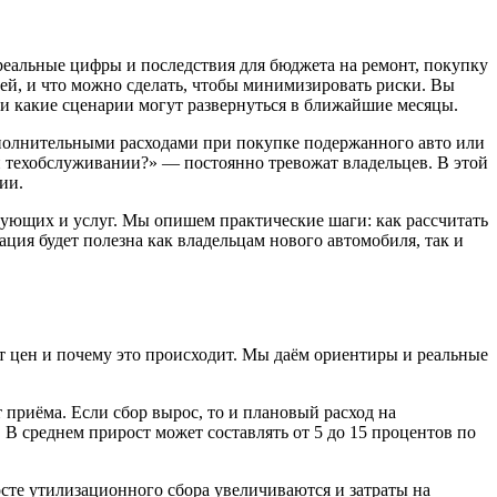
реальные цифры и последствия для бюджета на ремонт, покупку
стей, и что можно сделать, чтобы минимизировать риски. Вы
и какие сценарии могут развернуться в ближайшие месяцы.
ополнительными расходами при покупке подержанного авто или
е и техобслуживании?» — постоянно тревожат владельцев. В этой
ии.
тующих и услуг. Мы опишем практические шаги: как рассчитать
ция будет полезна как владельцам нового автомобиля, так и
т цен и почему это происходит. Мы даём ориентиры и реальные
приёма. Если сбор вырос, то и плановый расход на
В среднем прирост может составлять от 5 до 15 процентов по
сте утилизационного сбора увеличиваются и затраты на