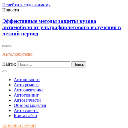
Перейти к содержимому
Новости
Как распознать оригинальные запчасти по
в
упаковке и сертификатам качества
Автолюбителю
Найти:
Автоновости
Авто ремонт
Автоэлектрика
Автотюнинг
Автозапчасти
Обзоры моделей
Авто советы
Карта сайта
Кузовной ремонт