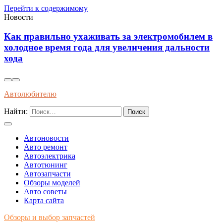
Перейти к содержимому
Новости
лем в
Современные методы диагностики и
ности
профилактики износа автоматических коро
передач длительным эксплуатационным ср
Автолюбителю
Найти:
Автоновости
Авто ремонт
Автоэлектрика
Автотюнинг
Автозапчасти
Обзоры моделей
Авто советы
Карта сайта
Обзоры и выбор запчастей