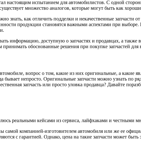
тал настоящим испытанием для автомобилистов. С одной сторон
 существует множество аналогов, которые могут быть как хорош
жно знать, как отличить подделки и некачественные запчасти от
нности продукции становятся важными аспектами при выборе. 
и.
вать информацию, доступную о запчастях и продавцах, а также
м принимать обоснованные решения при покупке запчастей для 
втомобиле, вопрос о том, какие из них оригинальные, а какие я
да бывает непросто. Оригинальные запчасти можно узнать по ряд
ественная запчасть или просто уловка продавца? Давайте поразб
елюсь реальными кейсами из сервиса, лайфхаками и честными мн
ны самой компанией-изготовителем автомобиля или же ее офици
ются с гарантией. Однако, цена на такие запчасти может быть 