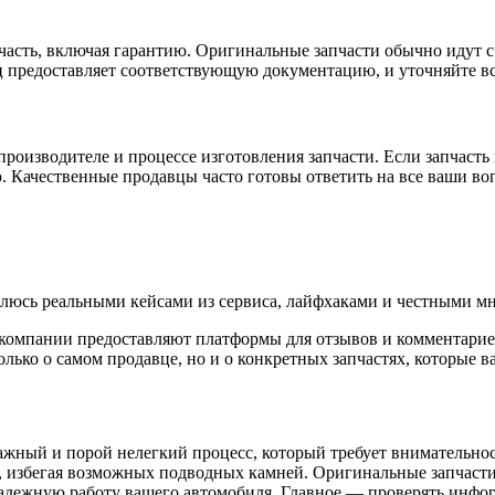
часть, включая гарантию. Оригинальные запчасти обычно идут с 
ец предоставляет соответствующую документацию, и уточняйте в
роизводителе и процессе изготовления запчасти. Если запчаст
. Качественные продавцы часто готовы ответить на все ваши во
елюсь реальными кейсами из сервиса, лайфхаками и честными мн
о компании предоставляют платформы для отзывов и комментарие
лько о самом продавце, но и о конкретных запчастях, которые в
ажный и порой нелегкий процесс, который требует внимательно
й, избегая возможных подводных камней. Оригинальные запчасти
надежную работу вашего автомобиля. Главное — проверять инфо