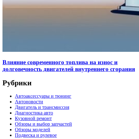
Влияние современного топлива на износ и
долговечность двигателей внутреннего сгорания
Рубрики
Автоаксессуары и тюнинг
Автоновости
Двигатель и трансмиссия
Диагностика авто
Кузовной ремонт
Обзоры и выбор запчастей
Обзоры моделей
Подвеска и рулевое