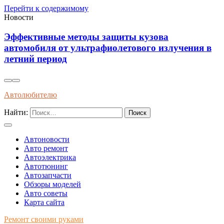
Перейти к содержимому
Новости
Как распознать оригинальные запчасти 
чения в
упаковке и сертификатам качества
Автолюбителю
Найти:
Автоновости
Авто ремонт
Автоэлектрика
Автотюнинг
Автозапчасти
Обзоры моделей
Авто советы
Карта сайта
Ремонт своими руками