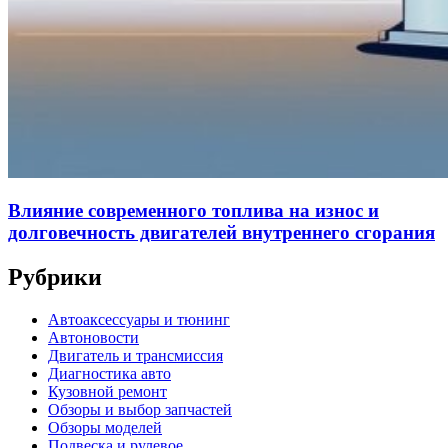
Влияние современного топлива на износ и
долговечность двигателей внутреннего сгорания
Рубрики
Автоаксессуары и тюнинг
Автоновости
Двигатель и трансмиссия
Диагностика авто
Кузовной ремонт
Обзоры и выбор запчастей
Обзоры моделей
Подвеска и рулевое