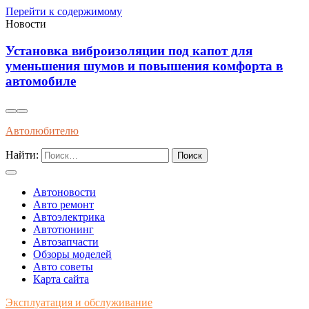
Перейти к содержимому
Новости
от для
Влияние современного топлива на и
комфорта в
долговечность двигателей внутренн
Автолюбителю
Найти:
Автоновости
Авто ремонт
Автоэлектрика
Автотюнинг
Автозапчасти
Обзоры моделей
Авто советы
Карта сайта
Эксплуатация и обслуживание