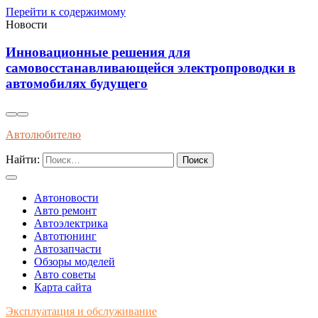
Перейти к содержимому
Новости
ля
Установка виброизоляции по
электропроводки в
уменьшения шумов и повыш
автомобиле
Автолюбителю
Найти:
Автоновости
Авто ремонт
Автоэлектрика
Автотюнинг
Автозапчасти
Обзоры моделей
Авто советы
Карта сайта
Эксплуатация и обслуживание