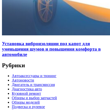
Установка виброизоляции под капот для
уменьшения шумов и повышения комфорта в
автомобиле
Рубрики
Автоаксессуары и тюнинг
Автоновости
Двигатель и трансмиссия
Диагностика авто
Кузовной ремонт
Обзоры и выбор запчастей
Обзоры моделей
Подвеска и рулевое