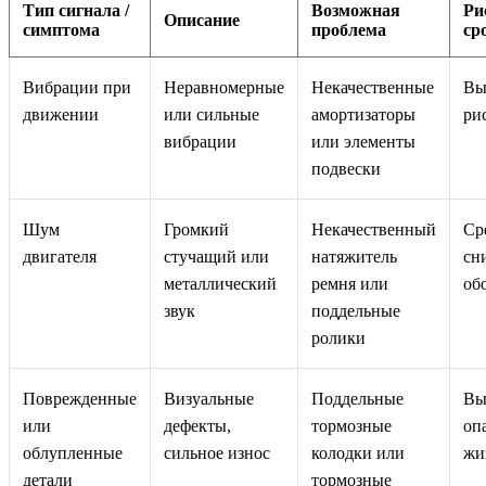
Тип сигнала /
Возможная
Ри
Описание
симптома
проблема
ср
Вибрации при
Неравномерные
Некачественные
Вы
движении
или сильные
амортизаторы
ри
вибрации
или элементы
подвески
Шум
Громкий
Некачественный
Ср
двигателя
стучащий или
натяжитель
сн
металлический
ремня или
об
звук
поддельные
ролики
Поврежденные
Визуальные
Поддельные
Вы
или
дефекты,
тормозные
оп
облупленные
сильное износ
колодки или
жи
детали
тормозные