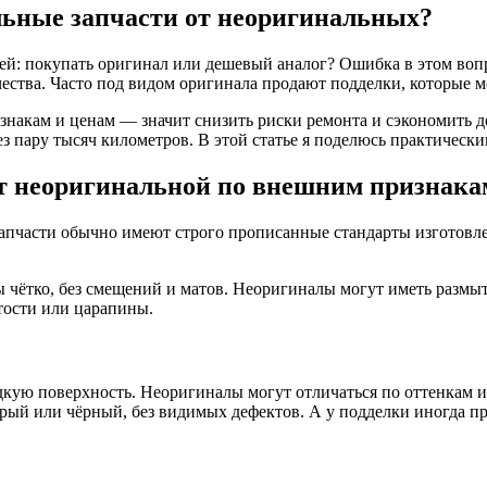
льные запчасти от неоригинальных?
тей: покупать оригинал или дешевый аналог? Ошибка в этом воп
чества. Часто под видом оригинала продают подделки, которые м
изнакам и ценам — значит снизить риски ремонта и сэкономить д
ез пару тысяч километров. В этой статье я поделюсь практическ
от неоригинальной по внешним признака
запчасти обычно имеют строго прописанные стандарты изготовл
 чётко, без смещений и матов. Неоригиналы могут иметь размы
тости или царапины.
ую поверхность. Неоригиналы могут отличаться по оттенкам и 
ерый или чёрный, без видимых дефектов. А у подделки иногда п