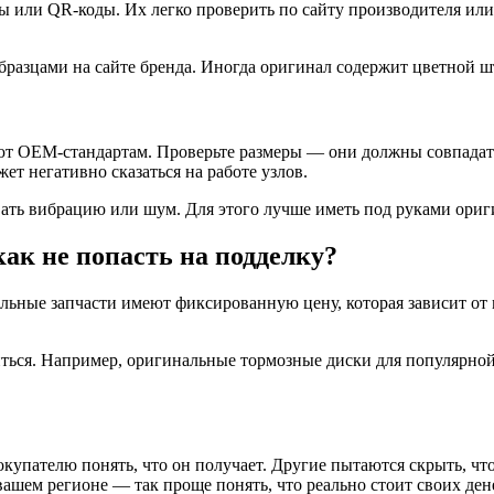
ы или QR-коды. Их легко проверить по сайту производителя ил
бразцами на сайте бренда. Иногда оригинал содержит цветной ш
ют OEM-стандартам. Проверьте размеры — они должны совпадат
ет негативно сказаться на работе узлов.
ать вибрацию или шум. Для этого лучше иметь под руками ориг
как не попасть на подделку?
ьные запчасти имеют фиксированную цену, которая зависит от 
ься. Например, оригинальные тормозные диски для популярной м
купателю понять, что он получает. Другие пытаются скрыть, чт
ашем регионе — так проще понять, что реально стоит своих дене