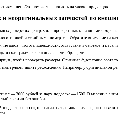
ениями цен. Это поможет не попасть на уловки продавцов.
х и неоригинальных запчастей по внеш
льных дилерских центрах или проверенных магазинами с хороше
й логотипикой и серийными номерами. Обратите внимание на кач
личие швов, чистота поверхности, отсутствие пузырьков и царапи
оды и голограммы с оригинальными образцами.
иркуль, чтобы проверить размеры. Оригинал будет точно соотве
ригинал рядом, ищите расхождения. Например, у оригинальной де
инал — 3000 рублей за пару, подделка — 1500. В магазине вним
стый логотип без ошибок.
вод: скорее всего, оригинальная деталь — лучше, но проверить
зел.