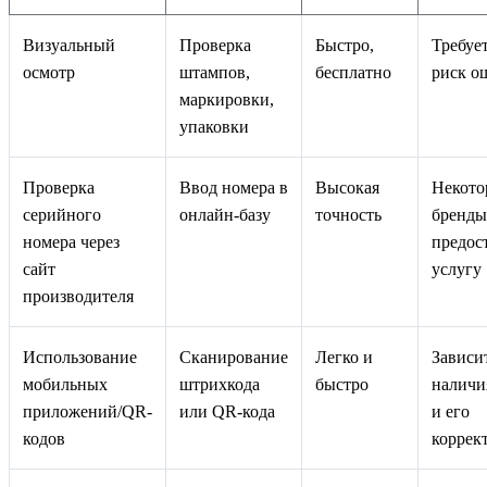
Визуальный
Проверка
Быстро,
Требуе
осмотр
штампов,
бесплатно
риск о
маркировки,
упаковки
Проверка
Ввод номера в
Высокая
Некото
серийного
онлайн-базу
точность
бренды
номера через
предос
сайт
услугу
производителя
Использование
Сканирование
Легко и
Зависи
мобильных
штрихкода
быстро
наличи
приложений/QR-
или QR-кода
и его
кодов
коррек