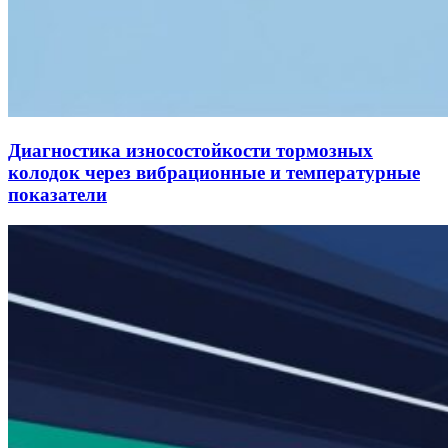
Диагностика износостойкости тормозных
колодок через вибрационные и температурные
показатели