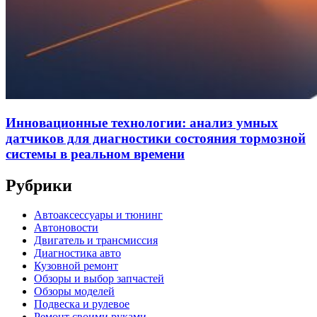
Инновационные технологии: анализ умных
датчиков для диагностики состояния тормозной
системы в реальном времени
Рубрики
Автоаксессуары и тюнинг
Автоновости
Двигатель и трансмиссия
Диагностика авто
Кузовной ремонт
Обзоры и выбор запчастей
Обзоры моделей
Подвеска и рулевое
Ремонт своими руками