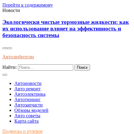
Перейти к содержимому
Новости
логически чистые тормозные жидкости: как
Инно
использование влияет на эффективность и
датчи
опасность системы
систе
Автолюбителю
Найти:
Автоновости
Авто ремонт
Автоэлектрика
Автотюнинг
Автозапчасти
Обзоры моделей
Авто советы
Карта сайта
Подвеска и рулевое