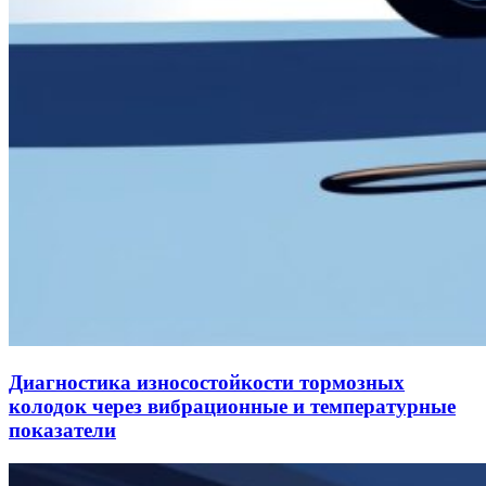
Диагностика износостойкости тормозных
колодок через вибрационные и температурные
показатели