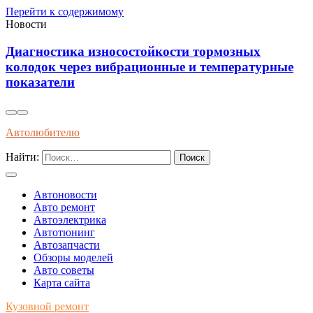
Перейти к содержимому
Новости
стойкости тормозных
Экологически чистые 
ационные и температурные
их использование влия
безопасность системы
Автолюбителю
Найти:
Автоновости
Авто ремонт
Автоэлектрика
Автотюнинг
Автозапчасти
Обзоры моделей
Авто советы
Карта сайта
Кузовной ремонт