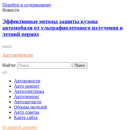
Перейти к содержимому
Новости
ные методы защиты кузова
Как распоз
я от ультрафиолетового излучения в
упаковке и
риод
Автолюбителю
Найти:
Автоновости
Авто ремонт
Автоэлектрика
Автотюнинг
Автозапчасти
Обзоры моделей
Авто советы
Карта сайта
Кузовной ремонт