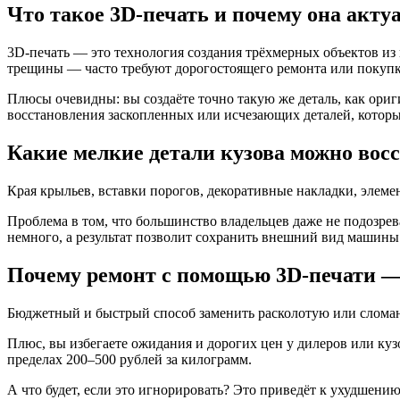
Что такое 3D-печать и почему она акту
3D-печать — это технология создания трёхмерных объектов и
трещины — часто требуют дорогостоящего ремонта или покупки
Плюсы очевидны: вы создаёте точно такую же деталь, как ориг
восстановления заскопленных или исчезающих деталей, которы
Какие мелкие детали кузова можно вос
Края крыльев, вставки порогов, декоративные накладки, элеме
Проблема в том, что большинство владельцев даже не подозрев
немного, а результат позволит сохранить внешний вид машины
Почему ремонт с помощью 3D-печати —
Бюджетный и быстрый способ заменить расколотую или сломанн
Плюс, вы избегаете ожидания и дорогих цен у дилеров или ку
пределах 200–500 рублей за килограмм.
А что будет, если это игнорировать? Это приведёт к ухудшен