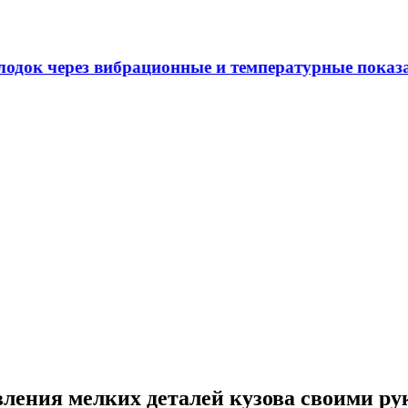
 через вибрационные и температурные показатели
вления мелких деталей кузова своими р