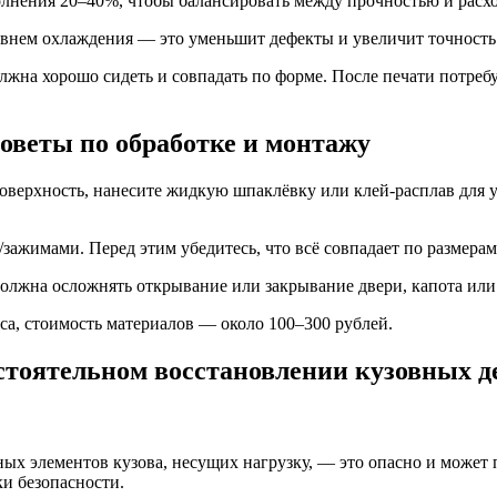
полнения 20–40%, чтобы балансировать между прочностью и расх
ровнем охлаждения — это уменьшит дефекты и увеличит точность
лжна хорошо сидеть и совпадать по форме. После печати потреб
Советы по обработке и монтажу
оверхность, нанесите жидкую шпаклёвку или клей-расплав для 
зажимами. Перед этим убедитесь, что всё совпадает по размерам
 должна осложнять открывание или закрывание двери, капота или
са, стоимость материалов — около 100–300 рублей.
стоятельном восстановлении кузовных д
ых элементов кузова, несущих нагрузку, — это опасно и может п
и безопасности.