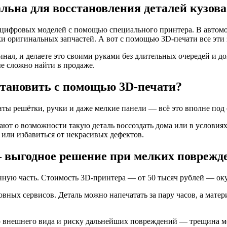
альна для восстановления деталей кузова
з цифровых моделей с помощью специального принтера. В автом
 оригинальных запчастей. А вот с помощью 3D-печати все эти 
инал, и делаете это своими руками без длительных очередей и д
е сложно найти в продаже.
становить с помощью 3D-печати?
нты решётки, ручки и даже мелкие панели — всё это вполне под
ают о возможности такую деталь воссоздать дома или в условия
 или избавиться от некрасивых дефектов.
 выгодное решение при мелких поврежде
ую часть. Стоимость 3D-принтера — от 50 тысяч рублей — окуп
зовных сервисов. Деталь можно напечатать за пару часов, а ма
ию внешнего вида и риску дальнейших повреждений — трещина мо