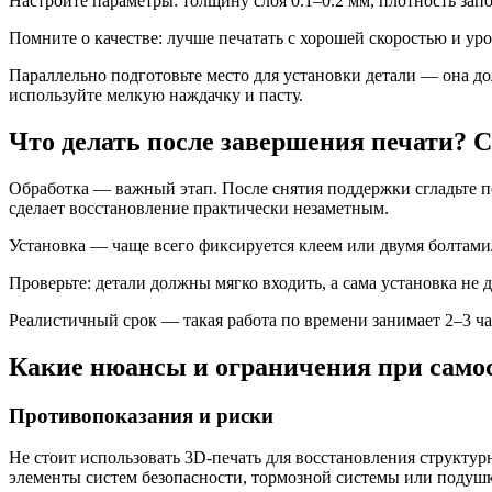
Настройте параметры: толщину слоя 0.1–0.2 мм, плотность за
Помните о качестве: лучше печатать с хорошей скоростью и у
Параллельно подготовьте место для установки детали — она до
используйте мелкую наждачку и пасту.
Что делать после завершения печати? 
Обработка — важный этап. После снятия поддержки сгладьте п
сделает восстановление практически незаметным.
Установка — чаще всего фиксируется клеем или двумя болтами/
Проверьте: детали должны мягко входить, а сама установка не
Реалистичный срок — такая работа по времени занимает 2–3 ча
Какие нюансы и ограничения при само
Противопоказания и риски
Не стоит использовать 3D-печать для восстановления структурн
элементы систем безопасности, тормозной системы или подушк