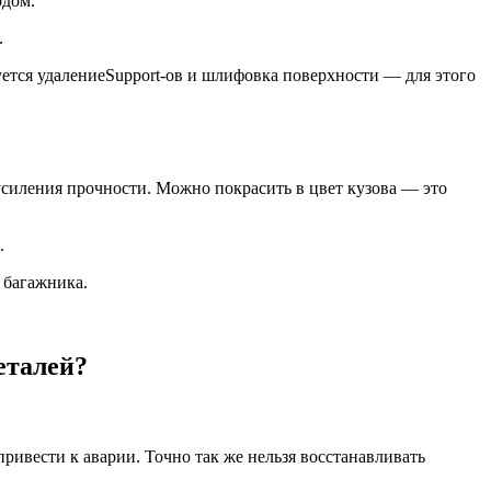
одом.
.
уется удалениеSupport-ов и шлифовка поверхности — для этого
усиления прочности. Можно покрасить в цвет кузова — это
.
 багажника.
еталей?
ривести к аварии. Точно так же нельзя восстанавливать