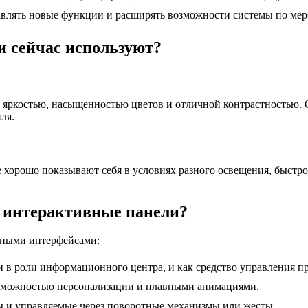
влять новые функции и расширять возможности системы по мер
и сейчас используют?
 яркостью, насыщенностью цветов и отличной контрастностью. 
ля.
е хорошо показывают себя в условиях разного освещения, быстр
т интерактивные панели?
нными интерфейсами:
и в роли информационного центра, и как средство управления 
озможностью персонализации и плавными анимациями.
 и управляемые через поворотные механизмы или жесты.