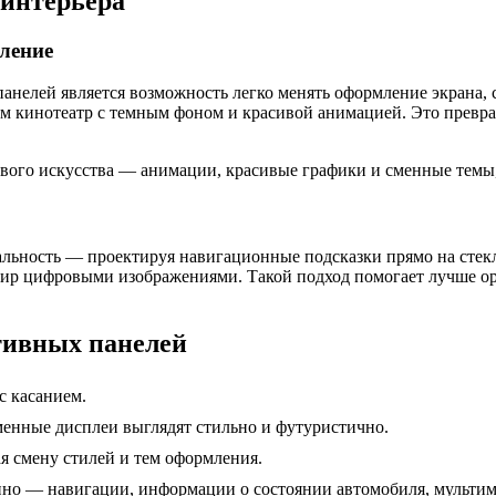
 интерьера
ление
елей является возможность легко менять оформление экрана, с
м кинотеатр с темным фоном и красивой анимацией. Это превращ
ового искусства — анимации, красивые графики и сменные темы,
ность — проектируя навигационные подсказки прямо на стекло 
 мир цифровыми изображениями. Такой подход помогает лучше о
тивных панелей
с касанием.
енные дисплеи выглядят стильно и футуристично.
я смену стилей и тем оформления.
но — навигации, информации о состоянии автомобиля, мультим