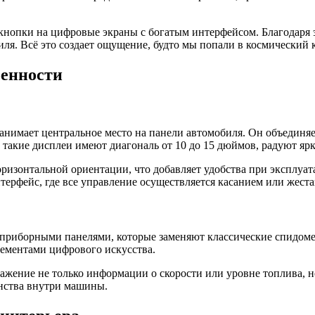
кнопки на цифровые экраны с богатым интерфейсом. Благодаря 
иля. Всё это создает ощущение, будто мы попали в космический
бенности
анимает центральное место на панели автомобиля. Он объедин
 такие дисплеи имеют диагональ от 10 до 15 дюймов, радуют яр
ризонтальной ориентации, что добавляет удобства при эксплуат
рфейс, где все управление осуществляется касанием или жеста
риборными панелями, которые заменяют классические спидомет
ементами цифрового искусства.
жение не только информации о скорости или уровне топлива, 
нства внутри машины.