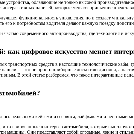
е устройства, обладающие не только высокой производительно
е интерактивных панелей, которые меняют привычное представл
 улучшает функциональность управления, но и создает уникальн
ть его к потребностям водителя делают каждую поездку поисти
 частью современного автопроизводства, где технология и иску
й: как цифровое искусство меняет инте
ых транспортных средств в настоящие технологические хабы, г
 панели — это не просто приборные доски или дисплеи, а наст
вным. В этой статье разберемся, что такое интерактивные панел
втомобилей?
елюсь реальными кейсами из сервиса, лайфхаками и честными мн
 интегрированные в интерьер автомобиля, которые выполняют 
ри машины. Они представляют собой огромные, яркие и стильн