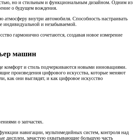
стью, но и стильным и функциональным дизайном. Одним из
ение о будущем вождения.
ую атмосферу внутри автомобиля. Способность настраивать
не индивидуальной и незабываемой.
сство гармонично сочетаются, создавая новое измерение
рьер машин
де комфорт и стиль подчеркиваются новыми инновациями.
оящие произведения цифрового искусства, которые меняют
и, как они выглядят, и как цифровое искусство
ениями о запчастях.
функции навигации, мультимедийных систем, контроля над
ые дисплеи, зачастую охватывающие большую часть