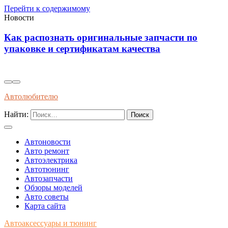
Перейти к содержимому
Новости
Инновационные решения для
самовосстанавливающейся электропроводки в
автомобилях будущего
Автолюбителю
Найти:
Автоновости
Авто ремонт
Автоэлектрика
Автотюнинг
Автозапчасти
Обзоры моделей
Авто советы
Карта сайта
Автоаксессуары и тюнинг