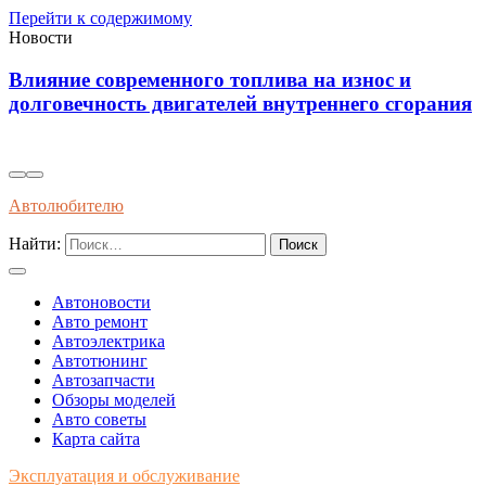
Перейти к содержимому
Новости
Диагностика износостойкости тормозных
я
колодок через вибрационные и температурные
показатели
Автолюбителю
Найти:
Автоновости
Авто ремонт
Автоэлектрика
Автотюнинг
Автозапчасти
Обзоры моделей
Авто советы
Карта сайта
Эксплуатация и обслуживание