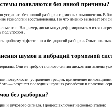
стемы появляются без явной причины?
о устранить без полной разборки тормозных компонентов. В б
ие технологий восстановления. Но что именно вызывает эти с
лементов. Например, диски могут деформироваться из-за нагрева
 под угрозой .
ить проблему эффективно и без дорогой разборки. Опыт показыв
анения шумов и вибраций тормозной си
риалы. Они не требуют полного снятия дисков или замены узлов
отки поверхности, устранение трещин, применение инновацион
ё это — результат последних научных разработок и практики се
мов без разборки?
 и звукового сигнала. Процесс включает несколько этапов: