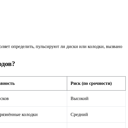
ляет определить, пульсируют ли диски или колодки, вызвано
одов?
авность
Риск (по срочности)
сков
Высокий
грязнённые колодки
Средний