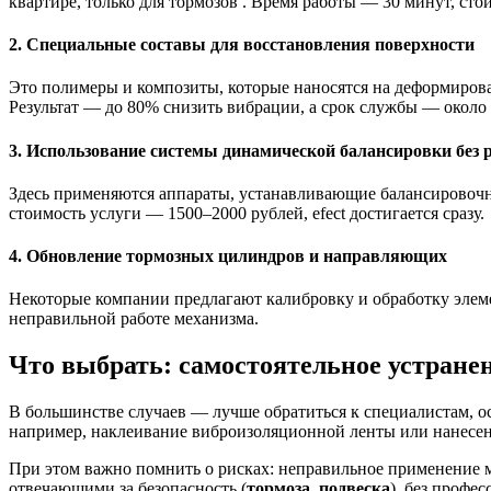
квартире, только для тормозов . Время работы — 30 минут, сто
2. Специальные составы для восстановления поверхности
Это полимеры и композиты, которые наносятся на деформиров
Результат — до 80% снизить вибрации, а срок службы — около 
3. Использование системы динамической балансировки без 
Здесь применяются аппараты, устанавливающие балансировочны
стоимость услуги — 1500–2000 рублей, efect достигается сразу.
4. Обновление тормозных цилиндров и направляющих
Некоторые компании предлагают калибровку и обработку элем
неправильной работе механизма.
Что выбрать: самостоятельное устране
В большинстве случаев — лучше обратиться к специалистам, о
например, наклеивание виброизоляционной ленты или нанесен
При этом важно помнить о рисках: неправильное применение м
отвечающими за безопасность (
тормоза, подвеска
), без профе