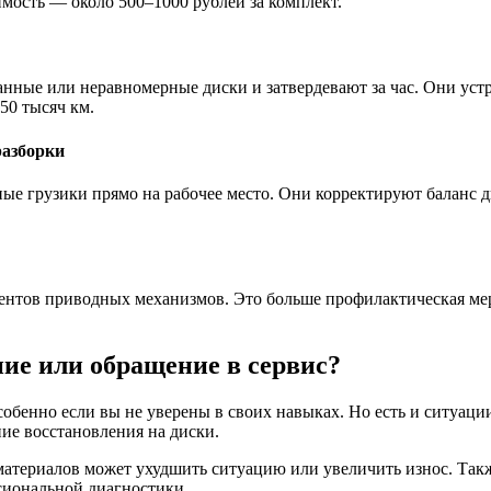
имость — около 500–1000 рублей за комплект.
анные или неравномерные диски и затвердевают за час. Они ус
50 тысяч км.
разборки
е грузики прямо на рабочее место. Они корректируют баланс ди
ентов приводных механизмов. Это больше профилактическая мер
ние или обращение в сервис?
собенно если вы не уверены в своих навыках. Но есть и ситуац
ие восстановления на диски.
атериалов может ухудшить ситуацию или увеличить износ. Такж
ссиональной диагностики.