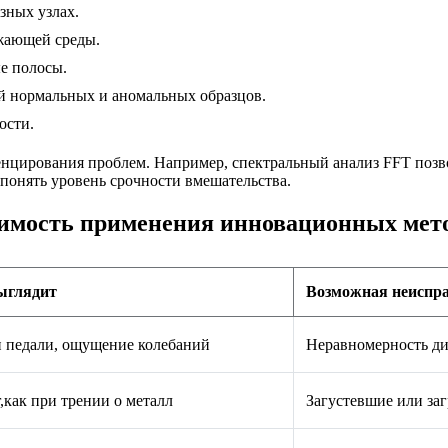
зных узлах.
жающей среды.
е полосы.
й нормальных и аномальных образцов.
ости.
нцирования проблем. Например, спектральный анализ FFT позво
понять уровень срочности вмешательства.
имость применения инновационных мет
выглядит
Возможная неиспр
и педали, ощущение колебаний
Неравномерность ди
,как при трении о металл
Загустевшие или за