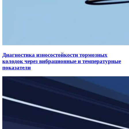
Диагностика износостойкости тормозных
колодок через вибрационные и температурные
показатели