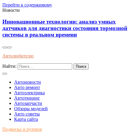
Перейти к содержимому
Новости
Анализ влияния новых аккумуляторов на
долговечность бортовых систем современных
электромобилей
Автолюбителю
Найти:
Автоновости
Авто ремонт
Автоэлектрика
Автотюнинг
Автозапчасти
Обзоры моделей
Авто советы
Карта сайта
Подвеска и рулевое