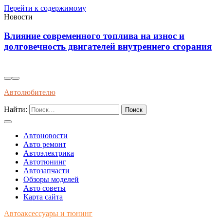
Перейти к содержимому
Новости
Диагностика износостойкости тормозных
я
колодок через вибрационные и температурные
показатели
Автолюбителю
Найти:
Автоновости
Авто ремонт
Автоэлектрика
Автотюнинг
Автозапчасти
Обзоры моделей
Авто советы
Карта сайта
Автоаксессуары и тюнинг