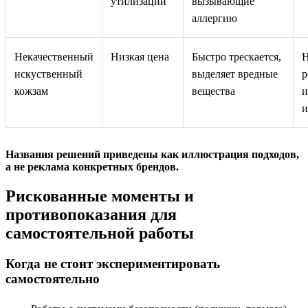
утилизации
вызывающие
аллергию
Некачественный
Низкая цена
Быстро трескается,
искуственный
выделяет вредные
р
кожзам
вещества
и
и
Названия решений приведены как иллюстрация подходов,
а не реклама конкретных брендов.
Рискованные моменты и
противопоказания для
самостоятельной работы
Когда не стоит экспериментировать
самостоятельно