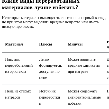
Какие виды переработанных
материалов лучше избегать?
Некоторые материалы выглядят экологично на первый взгляд,
но при этом могут выделять вредные вещества или иметь
низкую прочность.
Р
Материал
Плюсы
Минусы
д
Пластик,
Легко
Может выделять
Д
переработанный
формируется,
вредные химикаты
э
из оргстекла
доступен по
при нагреве
к
цене
с
Пена из старых
Источник
Может содержать
П
матрасов
переработки
антибактериальные
п
и
добавки,