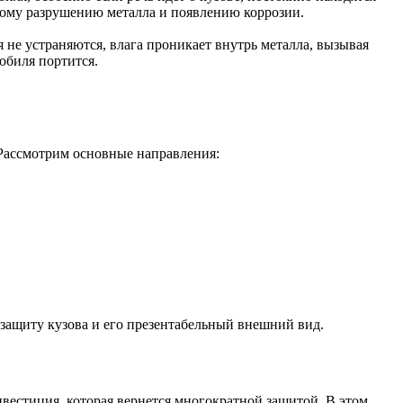
рому разрушению металла и появлению коррозии.
е устраняются, влага проникает внутрь металла, вызывая
обиля портится.
 Рассмотрим основные направления:
защиту кузова и его презентабельный внешний вид.
естиция, которая вернется многократной защитой. В этом