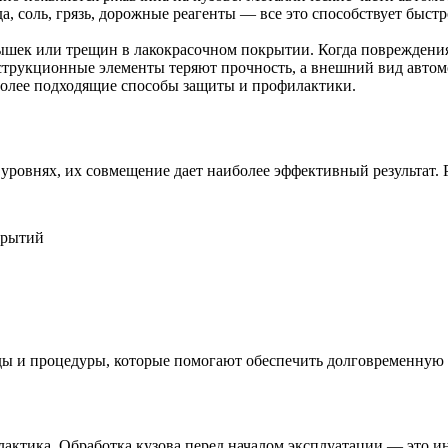
, соль, грязь, дорожные реагенты — все это способствует быст
ек или трещин в лакокрасочном покрытии. Когда повреждения н
струкционные элементы теряют прочность, а внешний вид автом
более подходящие способы защиты и профилактики.
уровнях, их совмещение дает наиболее эффективный результат.
крытий
ды и процедуры, которые помогают обеспечить долговременную 
тика. Обработка кузова перед началом эксплуатации — это инв