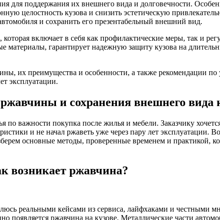
ия для поддержания их внешнего вида и долговечности. Особе
нную целостность кузова и снизить эстетическую привлекатель
автомобиля и сохранить его презентабельный внешний вид.
 которая включает в себя как профилактические меры, так и р
е материалы, гарантирует надежную защиту кузова на длительн
ы, их преимущества и особенности, а также рекомендации по у
ет эксплуатации.
жавчины и сохранения внешнего вида ку
ья по важности покупка после жилья и мебели. Заказчику хочетс
еристики и не начал ржаветь уже через пару лет эксплуатации. 
азберем основные методы, проверенные временем и практикой, к
ак возникает ржавчина?
елюсь реальными кейсами из сервиса, лайфхаками и честными мн
но появляется ржавчина на кузове. Металлические части автомоби