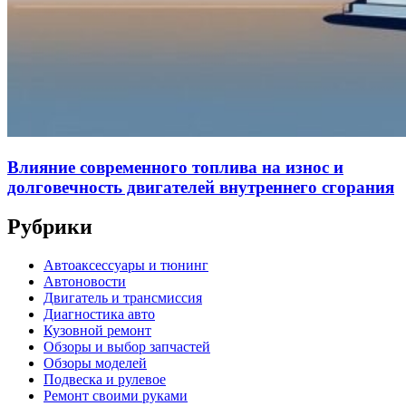
Влияние современного топлива на износ и
долговечность двигателей внутреннего сгорания
Рубрики
Автоаксессуары и тюнинг
Автоновости
Двигатель и трансмиссия
Диагностика авто
Кузовной ремонт
Обзоры и выбор запчастей
Обзоры моделей
Подвеска и рулевое
Ремонт своими руками