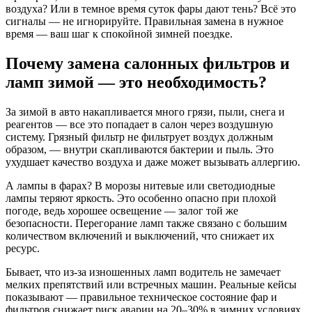
воздуха? Или в темное время суток фары дают тень? Всё это
сигналы — не игнорируйте. Правильная замена в нужное
время — ваш шаг к спокойной зимней поездке.
Почему замена салонных фильтров и
ламп зимой — это необходимость?
За зимой в авто накапливается много грязи, пыли, снега и
реагентов — все это попадает в салон через воздушную
систему. Грязный фильтр не фильтрует воздух должным
образом, — внутри скапливаются бактерии и пыль. Это
ухудшает качество воздуха и даже может вызывать аллергию.
А лампы в фарах? В морозы нитевые или светодиодные
лампы теряют яркость. Это особенно опасно при плохой
погоде, ведь хорошее освещение — залог той же
безопасности. Перегорание ламп также связано с большим
количеством включений и выключений, что снижает их
ресурс.
Бывает, что из-за изношенных ламп водитель не замечает
мелких препятствий или встречных машин. Реальные кейсы
показывают — правильное техническое состояние фар и
фильтров снижает риск аварии на 20–30% в зимних условиях.