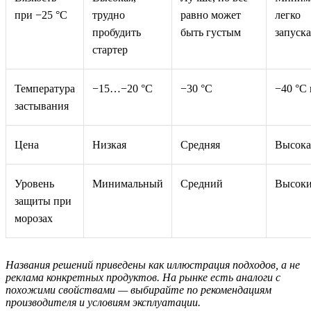
при −25 °C
трудно
равно может
легко
пробудить
быть густым
запуска
стартер
Температура
−15…−20 °C
−30 °C
−40 °C
застывания
Цена
Низкая
Средняя
Высока
Уровень
Минимальный
Средний
Высок
защиты при
морозах
Названия решений приведены как иллюстрация подходов, а не
реклама конкретных продуктов. На рынке есть аналоги с
похожими свойствами — выбирайте по рекомендациям
производителя и условиям эксплуатации.