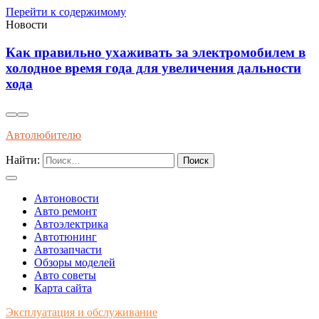
Перейти к содержимому
Новости
Современные методы диагностики и
профилактики износа автоматических коробок
передач длительным эксплуатационным сроком
Автолюбителю
Найти:
Автоновости
Авто ремонт
Автоэлектрика
Автотюнинг
Автозапчасти
Обзоры моделей
Авто советы
Карта сайта
Эксплуатация и обслуживание