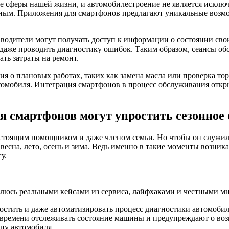
 сферы нашей жизни, и автомобилестроение не является исклю
ярным. Приложения для смартфонов предлагают уникальные возм
одители могут получать доступ к информации о состоянии свои
и даже проводить диагностику ошибок. Таким образом, сеансы о
ть затраты на ремонт.
я о плановых работах, таких как замена масла или проверка то
омобиля. Интеграция смартфонов в процесс обслуживания откры
я смартфонов могут упростить сезонное
астоящим помощником и даже членом семьи. Но чтобы он служил 
 весна, лето, осень и зима. Ведь именно в такие моменты возни
у.
елюсь реальными кейсами из сервиса, лайфхаками и честными мн
стить и даже автоматизировать процесс диагностики автомоби
 времени отслеживать состояние машины и предупреждают о воз
ьцу автомобиля.