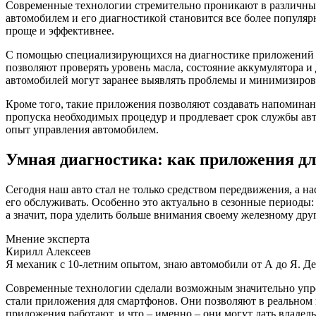
Современные технологии стремительно проникают в различные
автомобилем и его диагностикой становится все более попул
проще и эффективнее.
С помощью специализирующихся на диагностике приложений в
позволяют проверять уровень масла, состояние аккумулятора 
автомобилей могут заранее выявлять проблемы и минимизирова
Кроме того, такие приложения позволяют создавать напоминани
пропуска необходимых процедур и продлевает срок службы авт
опыт управления автомобилем.
Умная диагностика: как приложения дл
Сегодня наш авто стал не только средством передвижения, а н
его обслуживать. Особенно это актуально в сезонные периоды:
а значит, пора уделить больше внимания своему железному друг
Мнение эксперта
Кирилл Алексеев
Я механик с 10-летним опытом, знаю автомобили от А до Я. Д
Современные технологии сделали возможным значительно упро
стали приложения для смартфонов. Они позволяют в реальном
приложения работают, и что – именно – они могут дать владел