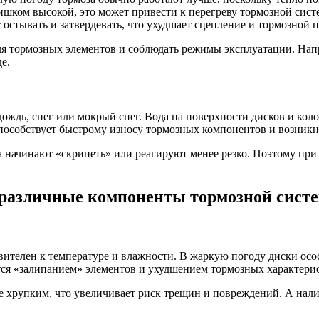
лишком высокой, это может привести к перегреву тормозной сис
остывать и затвердевать, что ухудшает сцепление и тормозной п
я тормозных элементов и соблюдать режимы эксплуатации. Напр
е.
дождь, снег или мокрый снег. Вода на поверхности дисков и кол
способствует быстрому износу тормозных компонентов и возникн
 начинают «скрипеть» или реагируют менее резко. Поэтому при 
 различные компоненты тормозной сист
вителен к температуре и влажности. В жаркую погоду диски осо
ся «залипанием» элементов и ухудшением тормозных характери
лее хрупким, что увеличивает риск трещин и повреждений. А нал