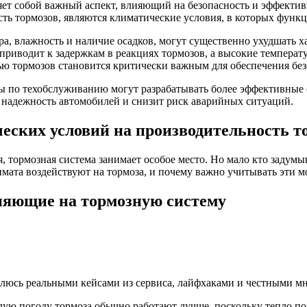
ет собой важный аспект, влияющий на безопасность и эффектив
ть тормозов, являются климатические условия, в которых функ
а, влажность и наличие осадков, могут существенно ухудшать х
 приводит к задержкам в реакциях тормозов, а высокие темпера
ю тормозов становится критически важным для обеспечения без
ы по техобслуживанию могут разрабатывать более эффективные
 надежность автомобилей и снизит риск аварийных ситуаций.
еских условий на производительность 
, тормозная система занимает особое место. Но мало кто задумыв
лимата воздействуют на тормоза, и почему важно учитывать эти м
ияющие на тормозную систему
елюсь реальными кейсами из сервиса, лайфхаками и честными мн
лую погоду тормоза обычно работают лучше, поскольку тепло п