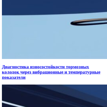
Диагностика износостойкости тормозных
колодок через вибрационные и температурные
показатели