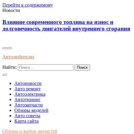
Перейти к содержимому
Новости
Диагностика износостойкости тормозных
я
колодок через вибрационные и температурные
показатели
Автолюбителю
Найти:
Автоновости
Авто ремонт
Автоэлектрика
Автотюнинг
Автозапчасти
Обзоры моделей
Авто советы
Карта сайта
Обзоры и выбор запчастей